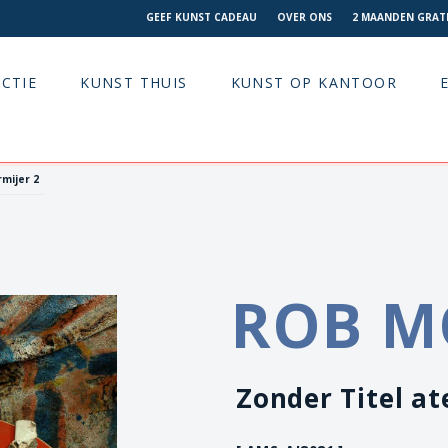
GEEF KUNST CADEAU
OVER ONS
2 MAANDEN GRATI
CTIE
KUNST THUIS
KUNST OP KANTOOR
rmijer 2
ROB M
Zonder Titel at