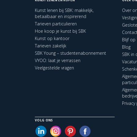
Kunst lenen bij SBK: makkelijk,
Over o
betaalbaar en inspirerend
Vestigi
Tarieven particulieren
Geslot
Hoe koop je kunst bij SBK
Contac
Kunst op kantoor
Blijf o
Tarieven zakelijk
Blog
SBK Young – studentenabonnement
SBK in
VYOO: laat je verrassen
Vacatu
Veelgestelde vragen
Schenk
Algeme
particu
Algeme
bedrijv
Privacy 
VOLG ONS