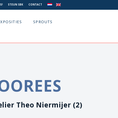
S!
STEUN SBK
CONTACT
EXPOSITIES
SPROUTS
OOREES
elier Theo Niermijer (2)