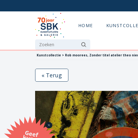
HOME
KUNSTCOLLE
Kunstcollectie > Rob moorees, Zonder titel atelier theo nie
« Terug
G
eef
u
n
st
a
d
o
m
et
e SB
K
u
n
stb
o
n