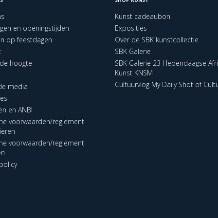
ns
Kunst cadeaubon
ngen en openingstijden
Exposities
en op feestdagen
Over de SBK kunstcollectie
t
SBK Galerie
p de hoogte
SBK Galerie 23 Hedendaagse Afr
Kunst KNSM
Cultuurvlog My Daily Shot of Cult
 de media
res
en en ANBI
ne voorwaarden/reglement
lieren
ne voorwaarden/reglement
en
policy