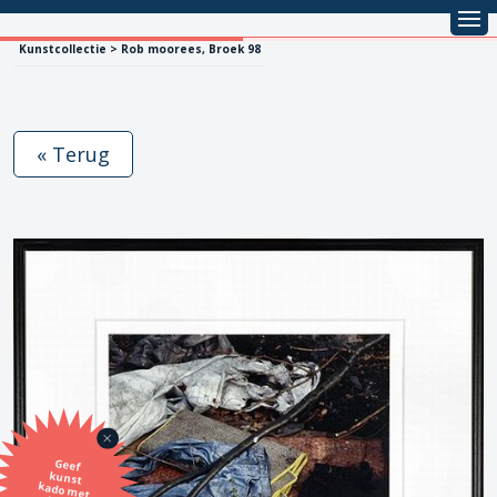
Kunstcollectie > Rob moorees, Broek 98
« Terug
Geef
kunst
kado met
de SBK