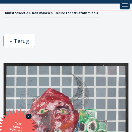
Kunstcollectie > Rob malasch, Desire for structalism no 3
« Terug
Geef
kunst
kado met
de SBK