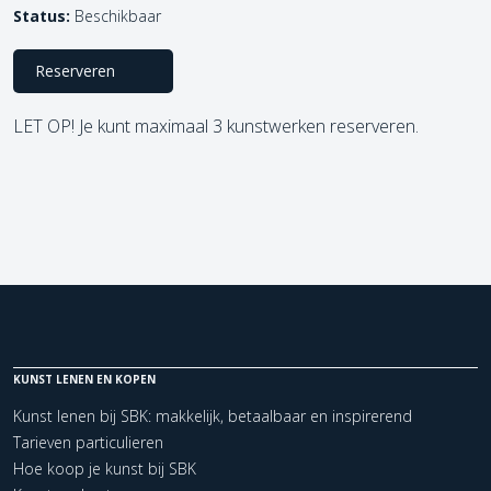
Status:
Beschikbaar
Reserveren
LET OP! Je kunt maximaal 3 kunstwerken reserveren.
KUNST LENEN EN KOPEN
Kunst lenen bij SBK: makkelijk, betaalbaar en inspirerend
Tarieven particulieren
Hoe koop je kunst bij SBK