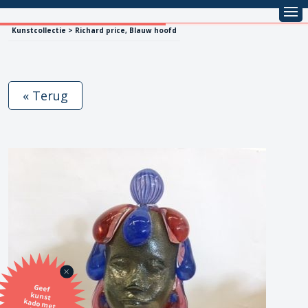
Kunstcollectie > Richard price, Blauw hoofd
« Terug
Geef
kunst
kado met
de SBK