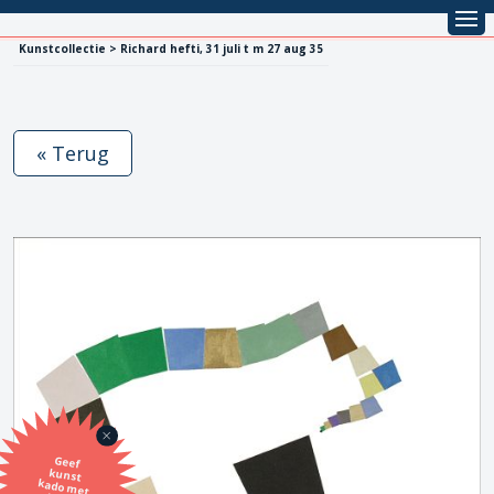
Kunstcollectie > Richard hefti, 31 juli t m 27 aug 35
« Terug
Geef
kunst
kado met
de SBK