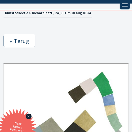
Kunstcollectie > Richard hefti, 24 juli t m 20 aug 89 34
« Terug
Geef
kunst
kado met
de SBK