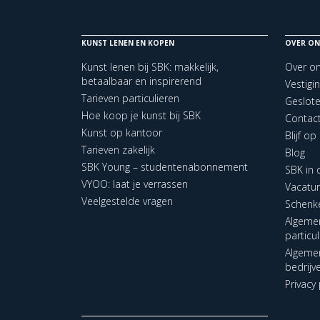
KUNST LENEN EN KOPEN
OVER ON
Kunst lenen bij SBK: makkelijk,
Over o
betaalbaar en inspirerend
Vestigi
Tarieven particulieren
Geslot
Hoe koop je kunst bij SBK
Contac
Kunst op kantoor
Blijf o
Tarieven zakelijk
Blog
SBK Young – studentenabonnement
SBK in
VYOO: laat je verrassen
Vacatu
Veelgestelde vragen
Schenk
Algeme
particu
Algeme
bedrijv
Privacy 