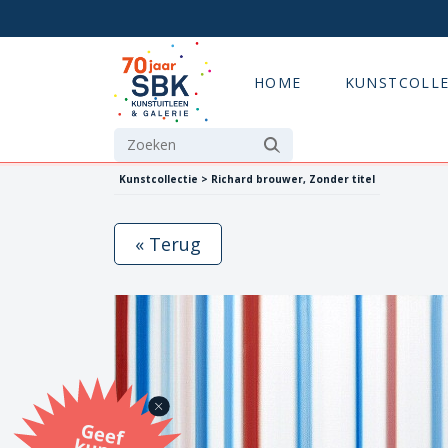
HOME
KUNSTCOLLE
Kunstcollectie > Richard brouwer, Zonder titel
« Terug
G
eef
u
n
st
a
d
o
m
et
e SB
K
u
n
stb
o
n