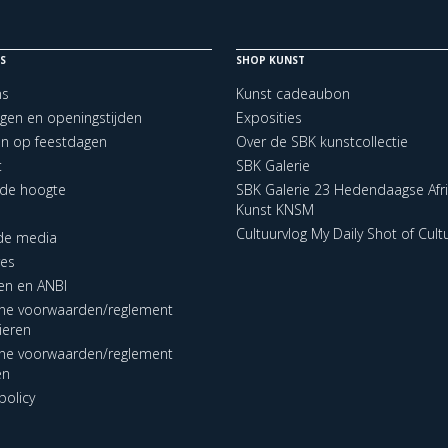
S
SHOP KUNST
ns
Kunst cadeaubon
ngen en openingstijden
Exposities
en op feestdagen
Over de SBK kunstcollectie
t
SBK Galerie
p de hoogte
SBK Galerie 23 Hedendaagse Afr
Kunst KNSM
Cultuurvlog My Daily Shot of Cult
 de media
res
en en ANBI
ne voorwaarden/reglement
lieren
ne voorwaarden/reglement
en
policy