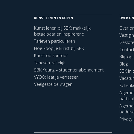
KUNST LENEN EN KOPEN
OVER ON
Kunst lenen bij SBK: makkelijk,
Over o
betaalbaar en inspirerend
Vestigi
Tarieven particulieren
Geslot
Hoe koop je kunst bij SBK
Contac
Kunst op kantoor
Blijf o
Tarieven zakelijk
Blog
SBK Young – studentenabonnement
SBK in
VYOO: laat je verrassen
Vacatu
Veelgestelde vragen
Schenk
Algeme
particu
Algeme
bedrijv
Privacy 