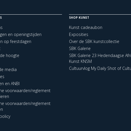
S
SHOP KUNST
ns
Kunst cadeaubon
ngen en openingstijden
Exposities
en op feestdagen
Over de SBK kunstcollectie
t
SBK Galerie
p de hoogte
SBK Galerie 23 Hedendaagse Afr
Kunst KNSM
Cultuurvlog My Daily Shot of Cult
 de media
res
en en ANBI
ne voorwaarden/reglement
lieren
ne voorwaarden/reglement
en
policy