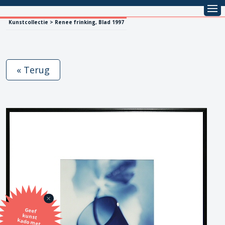
Kunstcollectie > Renee frinking, Blad 1997
« Terug
Geef
kunst
kado met
de SBK