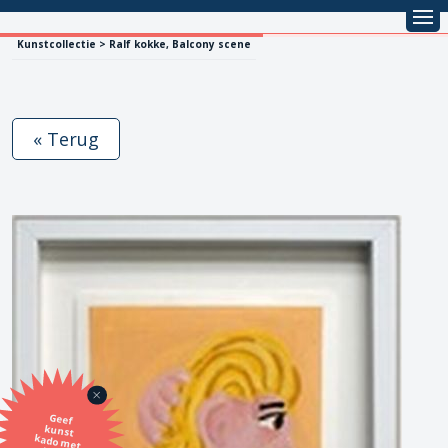
Kunstcollectie > Ralf kokke, Balcony scene
« Terug
Geef
kunst
kado met
de SBK