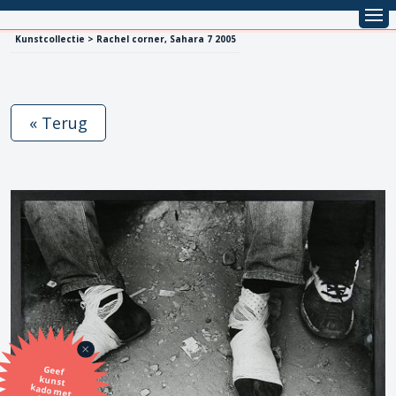
Kunstcollectie > Rachel corner, Sahara 7 2005
« Terug
Geef
kunst
kado met
de SBK