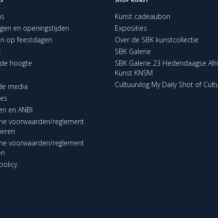
ns
Kunst cadeaubon
ngen en openingstijden
Exposities
en op feestdagen
Over de SBK kunstcollectie
t
SBK Galerie
p de hoogte
SBK Galerie 23 Hedendaagse Afr
Kunst KNSM
Cultuurvlog My Daily Shot of Cult
 de media
res
en en ANBI
ne voorwaarden/reglement
lieren
ne voorwaarden/reglement
en
policy