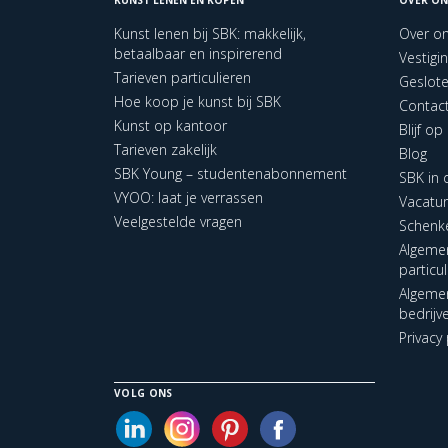
Kunst lenen bij SBK: makkelijk,
Over o
betaalbaar en inspirerend
Vestigi
Tarieven particulieren
Geslot
Hoe koop je kunst bij SBK
Contac
Kunst op kantoor
Blijf o
Tarieven zakelijk
Blog
SBK Young – studentenabonnement
SBK in
VYOO: laat je verrassen
Vacatu
Veelgestelde vragen
Schenk
Algeme
particu
Algeme
bedrijv
Privacy 
VOLG ONS