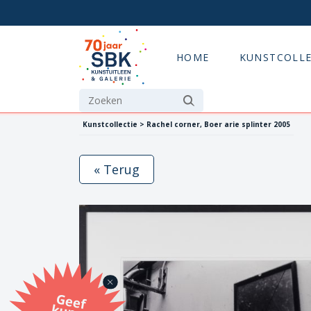
HOME
KUNSTCOLLE
Kunstcollectie > Rachel corner, Boer arie splinter 2005
« Terug
G
eef
u
n
st
a
d
o
m
et
e SB
K
u
n
stb
o
n