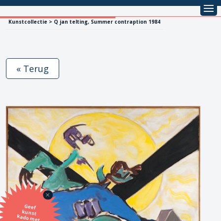
Kunstcollectie > Q jan telting, Summer contraption 1984
« Terug
Geef
kunst
kado met
de SBK