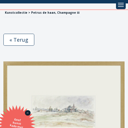
Kunstcollectie > Petrus de haan, Champagne iii
« Terug
Geef
kunst
kado met
de SBK