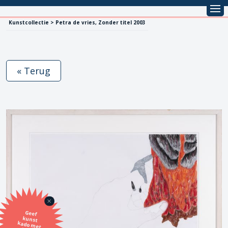
Kunstcollectie > Petra de vries, Zonder titel 2003
« Terug
Geef
kunst
kado met
de SBK