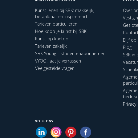
Kunst lenen bij SBK: makkelijk,
Over o
betaalbaar en inspirerend
Vestigi
Tarieven particulieren
Geslot
Hoe koop je kunst bij SBK
Contac
Kunst op kantoor
Blijf o
Tarieven zakelijk
Blog
SBK Young – studentenabonnement
SBK in
VYOO: laat je verrassen
Vacatu
Veelgestelde vragen
Schenk
Algeme
particu
Algeme
bedrijv
Privacy 
VOLG ONS