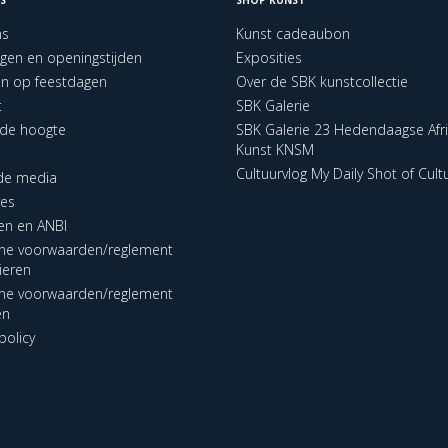
ns
Kunst cadeaubon
ngen en openingstijden
Exposities
en op feestdagen
Over de SBK kunstcollectie
t
SBK Galerie
p de hoogte
SBK Galerie 23 Hedendaagse Afr
Kunst KNSM
Cultuurvlog My Daily Shot of Cult
 de media
res
en en ANBI
ne voorwaarden/reglement
lieren
ne voorwaarden/reglement
en
policy