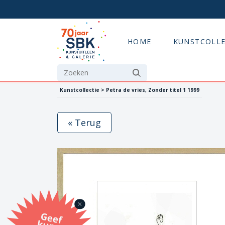
HOME
KUNSTCOLLE
Kunstcollectie > Petra de vries, Zonder titel 1 1999
« Terug
G
eef
u
n
st
a
d
o
m
et
e SB
K
u
n
stb
o
n