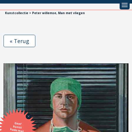
Kunstcollectie > Peter willemse, Man met vliegen
« Terug
Geef
kunst
kado met
de SBK