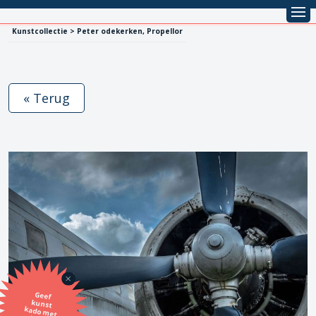
Kunstcollectie > Peter odekerken, Propellor
« Terug
Geef
kunst
kado met
de SBK