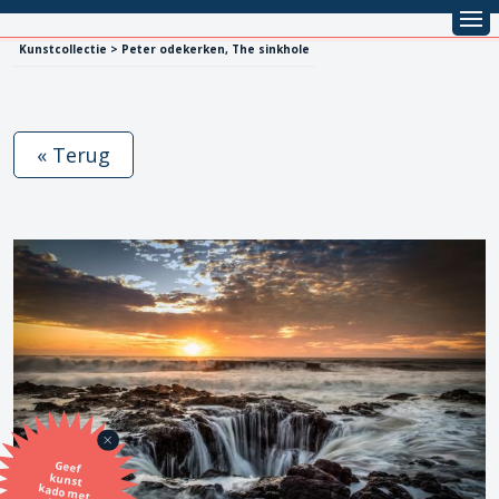
Kunstcollectie > Peter odekerken, The sinkhole
« Terug
Geef
kunst
kado met
de SBK