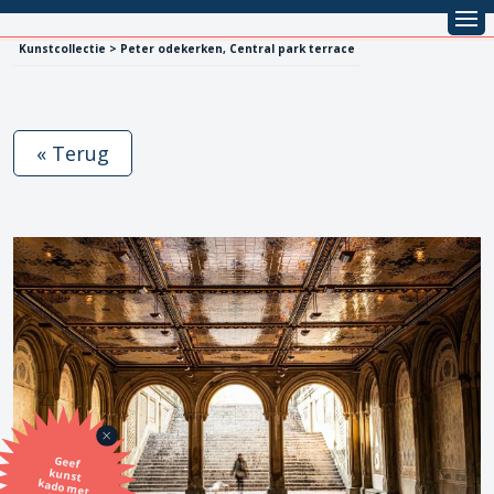
Kunstcollectie > Peter odekerken, Central park terrace
« Terug
Geef
kunst
kado met
de SBK