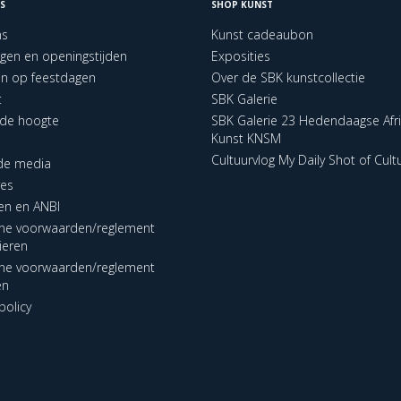
S
SHOP KUNST
ns
Kunst cadeaubon
ngen en openingstijden
Exposities
en op feestdagen
Over de SBK kunstcollectie
t
SBK Galerie
p de hoogte
SBK Galerie 23 Hedendaagse Afr
Kunst KNSM
Cultuurvlog My Daily Shot of Cult
 de media
res
en en ANBI
ne voorwaarden/reglement
lieren
ne voorwaarden/reglement
en
policy