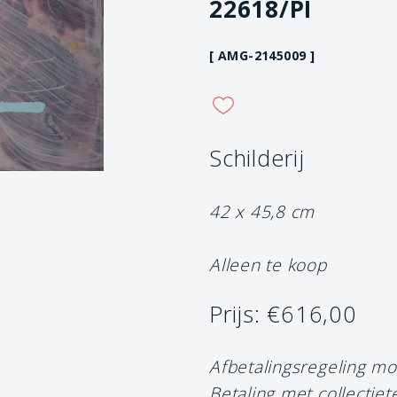
22618/PI
[ AMG-2145009 ]
Schilderij
42 x 45,8 cm
Alleen te koop
Prijs: €616,00
Afbetalingsregeling mo
Betaling met collectiet