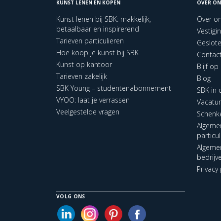
KUNST LENEN EN KOPEN
OVER ON
Kunst lenen bij SBK: makkelijk,
Over o
betaalbaar en inspirerend
Vestigi
Tarieven particulieren
Geslot
Hoe koop je kunst bij SBK
Contac
Kunst op kantoor
Blijf o
Tarieven zakelijk
Blog
SBK Young – studentenabonnement
SBK in
VYOO: laat je verrassen
Vacatu
Veelgestelde vragen
Schenk
Algeme
particu
Algeme
bedrijv
Privacy 
VOLG ONS