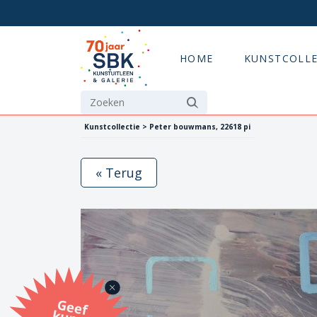
HOME
KUNSTCOLLE
Kunstcollectie > Peter bouwmans, 22618 pi
« Terug
G
eef
u
n
st
a
d
o
m
et
e SB
K
u
n
stb
o
n