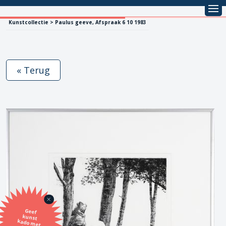
Kunstcollectie > Paulus geeve, Afspraak 6 10 1983
« Terug
Geef
kunst
kado met
de SBK