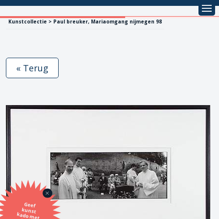
Kunstcollectie > Paul breuker, Mariaomgang nijmegen 98
« Terug
Geef
kunst
kado met
de SBK