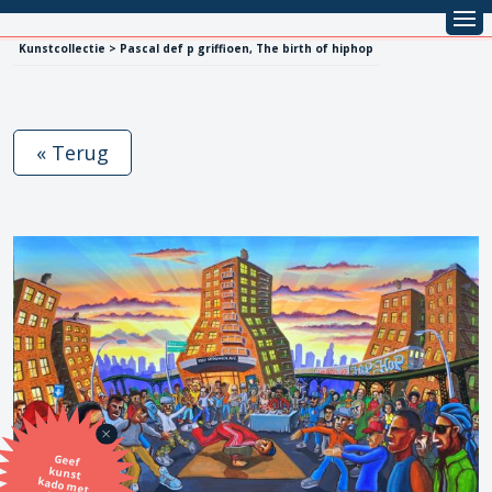
Kunstcollectie > Pascal def p griffioen, The birth of hiphop
« Terug
Geef
kunst
kado met
de SBK