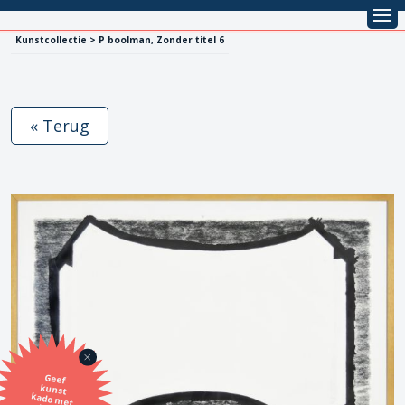
Kunstcollectie > P boolman, Zonder titel 6
« Terug
Geef
kunst
kado met
de SBK