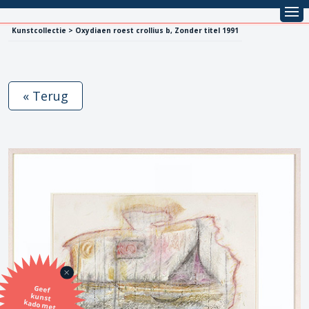
Kunstcollectie > Oxydiaen roest crollius b, Zonder titel 1991
« Terug
Geef
kunst
kado met
de SBK