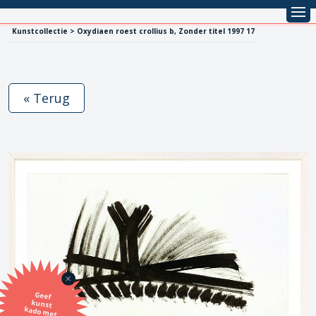
Kunstcollectie > Oxydiaen roest crollius b, Zonder titel 1997 17
« Terug
Geef
kunst
kado met
de SBK