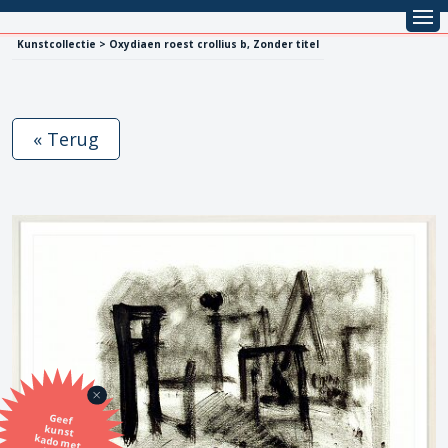
Kunstcollectie > Oxydiaen roest crollius b, Zonder titel
« Terug
Geef
kunst
kado met
de SBK