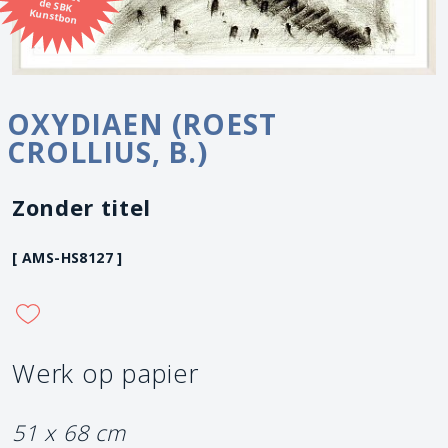
Kunstbon
OXYDIAEN (ROEST
CROLLIUS, B.)
Zonder titel
[ AMS-HS8127 ]
Werk op papier
51 x 68 cm