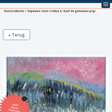
Kunstcollectie > Oxydiaen roest crollius b, Geef de geheimen prijs
« Terug
Geef
kunst
kado met
de SBK