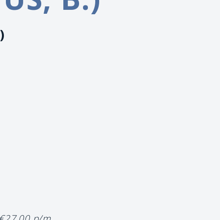
)
 €27,00 p/m