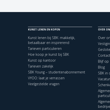
KUNST LENEN EN KOPEN
OVER ON
Kunst lenen bij SBK: makkelijk,
Over o
betaalbaar en inspirerend
Vestigi
Tarieven particulieren
Geslot
Hoe koop je kunst bij SBK
Contac
Kunst op kantoor
Blijf o
Tarieven zakelijk
Blog
SBK Young – studentenabonnement
SBK in
VYOO: laat je verrassen
Vacatu
Veelgestelde vragen
Schenk
Algeme
particu
Algeme
bedrijv