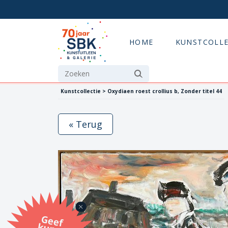
HOME
KUNSTCOLLE
Kunstcollectie > Oxydiaen roest crollius b, Zonder titel 44
« Terug
G
eef
u
n
st
a
d
o
m
et
e SB
K
u
n
stb
o
n