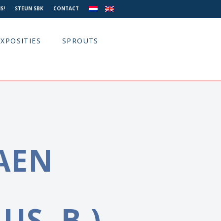
S!
STEUN SBK
CONTACT
EXPOSITIES
SPROUTS
AEN
US, B.)