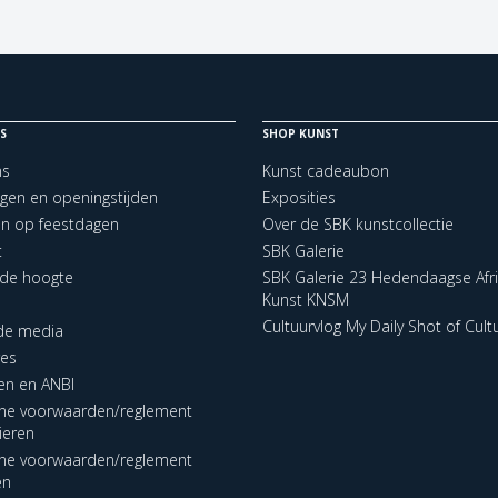
S
SHOP KUNST
ns
Kunst cadeaubon
ngen en openingstijden
Exposities
en op feestdagen
Over de SBK kunstcollectie
t
SBK Galerie
p de hoogte
SBK Galerie 23 Hedendaagse Afr
Kunst KNSM
Cultuurvlog My Daily Shot of Cult
 de media
res
en en ANBI
ne voorwaarden/reglement
lieren
ne voorwaarden/reglement
en