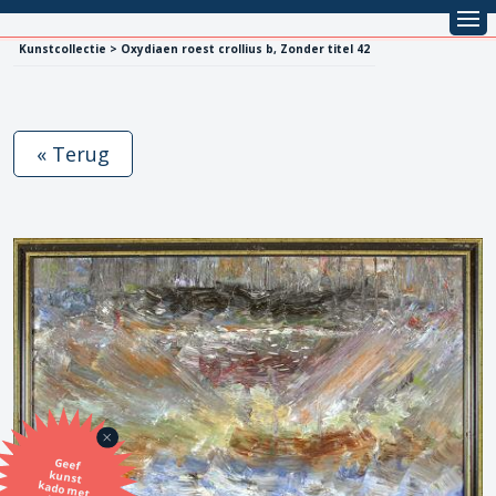
Kunstcollectie > Oxydiaen roest crollius b, Zonder titel 42
« Terug
Geef
kunst
kado met
de SBK