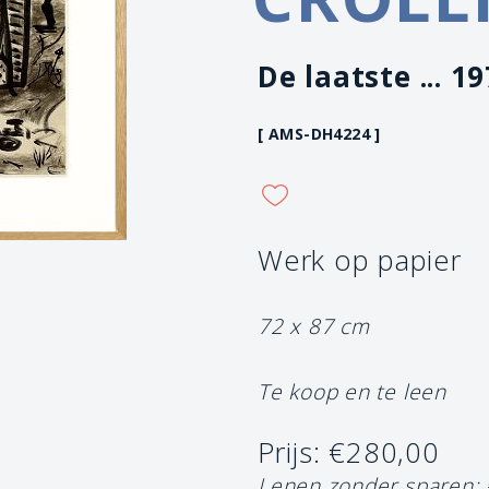
De laatste ... 1
[ AMS-DH4224 ]
Werk op papier
72 x 87 cm
Te koop en te leen
Prijs: €280,00
Lenen zonder sparen: