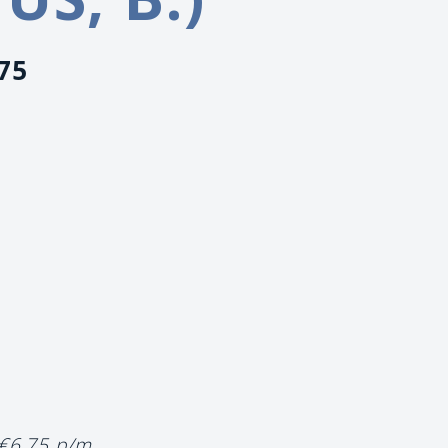
975
 €6,75 p/m