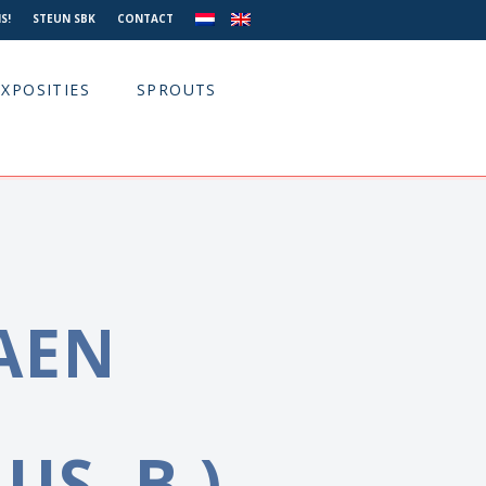
S!
STEUN SBK
CONTACT
EXPOSITIES
SPROUTS
AEN
US, B.)