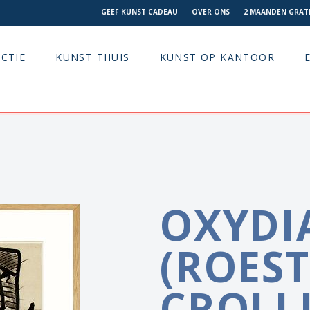
GEEF KUNST CADEAU
OVER ONS
2 MAANDEN GRATI
CTIE
KUNST THUIS
KUNST OP KANTOOR
OXYDI
(ROEST
CROLLI