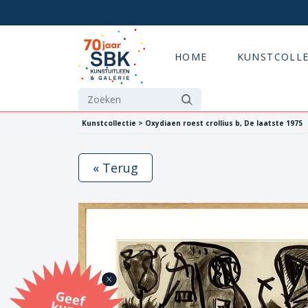
HOME
KUNSTCOLLE
Kunstcollectie > Oxydiaen roest crollius b, De laatste 1975
« Terug
G
eef
u
n
st
a
d
o
m
et
e SB
K
u
n
stb
o
n