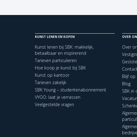
KUNST LENEN EN KOPEN
OVER ON
Kunst lenen bij SBK: makkelijk,
Over o
betaalbaar en inspirerend
Vestigi
Tarieven particulieren
Geslot
Hoe koop je kunst bij SBK
Contac
Kunst op kantoor
Blijf o
Tarieven zakelijk
Blog
SBK Young – studentenabonnement
SBK in
VYOO: laat je verrassen
Vacatu
Veelgestelde vragen
Schenk
Algeme
particu
Algeme
bedrijv