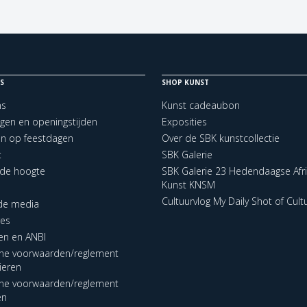
S
SHOP KUNST
ns
Kunst cadeaubon
ngen en openingstijden
Exposities
en op feestdagen
Over de SBK kunstcollectie
t
SBK Galerie
p de hoogte
SBK Galerie 23 Hedendaagse Afr
Kunst KNSM
Cultuurvlog My Daily Shot of Cult
 de media
res
en en ANBI
ne voorwaarden/reglement
lieren
ne voorwaarden/reglement
en