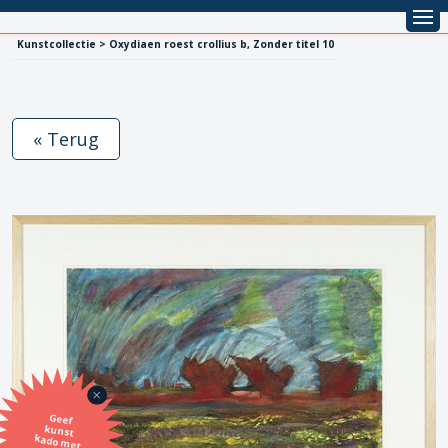
Kunstcollectie > Oxydiaen roest crollius b, Zonder titel 10
« Terug
Geef
kunst
kado met
de SBK