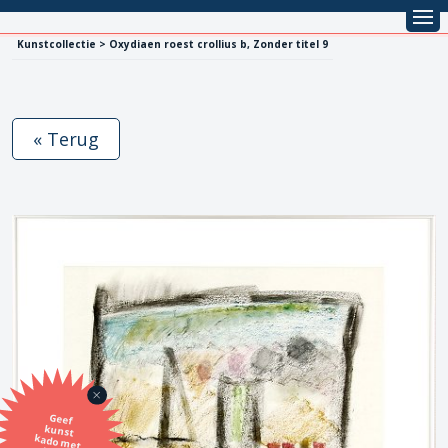
Kunstcollectie > Oxydiaen roest crollius b, Zonder titel 9
« Terug
Geef
kunst
kado met
de SBK