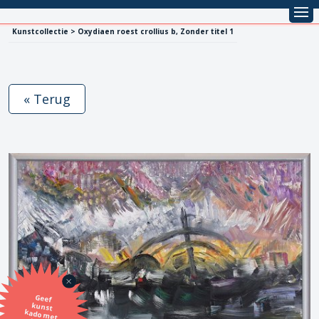
Kunstcollectie > Oxydiaen roest crollius b, Zonder titel 1
« Terug
Geef
kunst
kado met
de SBK