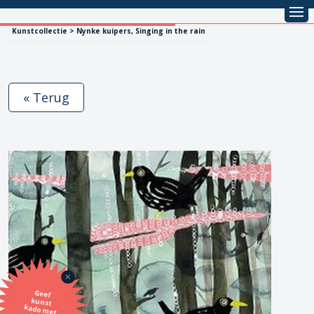
Kunstcollectie > Nynke kuipers, Singing in the rain
« Terug
Geef
kunst
kado met
de SBK