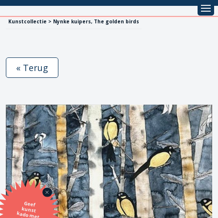
Kunstcollectie > Nynke kuipers, The golden birds
« Terug
Geef
kunst
kado met
de SBK