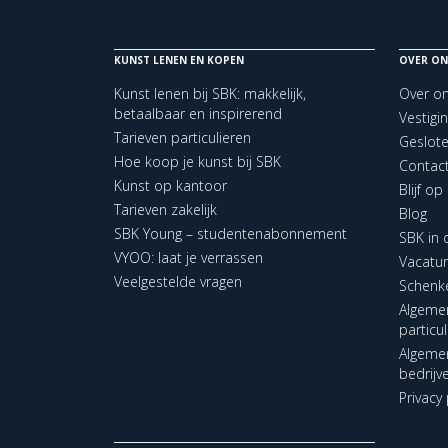
KUNST LENEN EN KOPEN
OVER ON
Kunst lenen bij SBK: makkelijk,
Over o
betaalbaar en inspirerend
Vestigi
Tarieven particulieren
Geslot
Hoe koop je kunst bij SBK
Contac
Kunst op kantoor
Blijf o
Tarieven zakelijk
Blog
SBK Young – studentenabonnement
SBK in
VYOO: laat je verrassen
Vacatu
Veelgestelde vragen
Schenk
Algeme
particu
Algeme
bedrijv
Privacy 