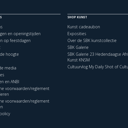
S
SHOP KUNST
ns
Kunst cadeaubon
ngen en openingstijden
Exposities
en op feestdagen
Over de SBK kunstcollectie
t
SBK Galerie
p de hoogte
SBK Galerie 23 Hedendaagse Afr
Kunst KNSM
Cultuurvlog My Daily Shot of Cult
 de media
res
en en ANBI
ne voorwaarden/reglement
lieren
ne voorwaarden/reglement
en
policy