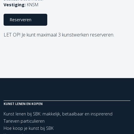
Vestiging:
KNSM
Reserveren
LET OP! Je kunt maximaal 3 kunstwerken reserveren.
KUNST LENEN EN KOPEN
Kunst lenen bij SBK: makkelijk, betaalbaar en inspirerend
Tarieven particulieren
Hoe koop je kunst bij SBK