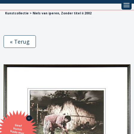
Kunstcollectie > Niels van iperen, Zonder titel ii 2002
« Terug
Geef
kunst
kado met
de SBK