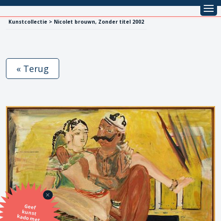
Kunstcollectie > Nicolet brouwn, Zonder titel 2002
« Terug
Geef
kunst
kado met
de SBK