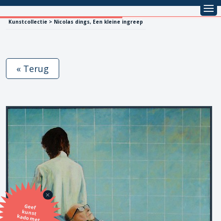
Kunstcollectie > Nicolas dings, Een kleine ingreep
« Terug
Geef
kunst
kado met
de SBK