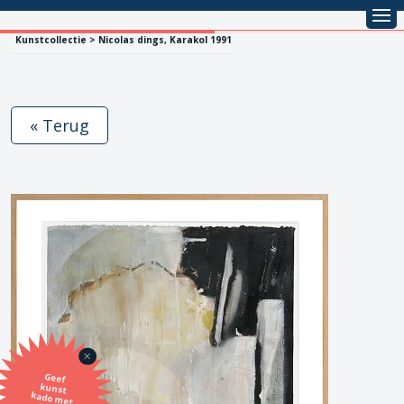
Kunstcollectie > Nicolas dings, Karakol 1991
« Terug
Geef
kunst
kado met
de SBK