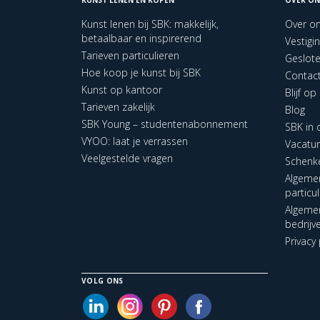
Kunst lenen bij SBK: makkelijk,
Over o
betaalbaar en inspirerend
Vestigi
Tarieven particulieren
Geslot
Hoe koop je kunst bij SBK
Contac
Kunst op kantoor
Blijf o
Tarieven zakelijk
Blog
SBK Young – studentenabonnement
SBK in
VYOO: laat je verrassen
Vacatu
Veelgestelde vragen
Schenk
Algeme
particu
Algeme
bedrijv
Privacy 
VOLG ONS