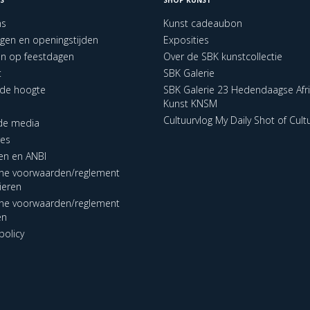
ns
Kunst cadeaubon
ngen en openingstijden
Exposities
en op feestdagen
Over de SBK kunstcollectie
t
SBK Galerie
p de hoogte
SBK Galerie 23 Hedendaagse Afr
Kunst KNSM
Cultuurvlog My Daily Shot of Cult
 de media
res
en en ANBI
ne voorwaarden/reglement
lieren
ne voorwaarden/reglement
en
policy