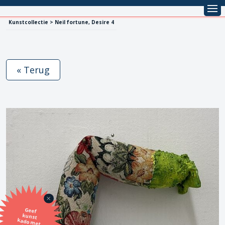
Kunstcollectie > Neil fortune, Desire 4
« Terug
Geef
kunst
kado met
de SBK