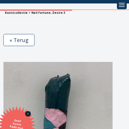
Kunstcollectie > Neil fortune, Desire 3
« Terug
Geef
kunst
kado met
de SBK