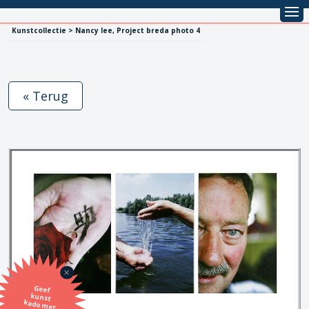
Kunstcollectie > Nancy lee, Project breda photo 4
« Terug
Geef
kunst
kado met
de SBK