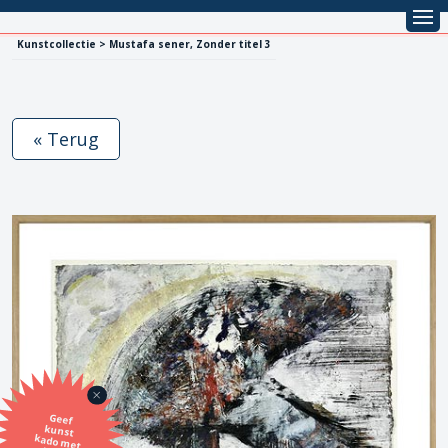
Kunstcollectie > Mustafa sener, Zonder titel 3
« Terug
Geef
kunst
kado met
de SBK