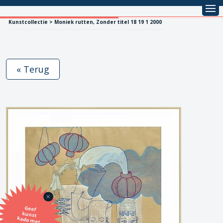
Kunstcollectie > Moniek rutten, Zonder titel 18 19 1 2000
« Terug
Geef
kunst
kado met
de SBK