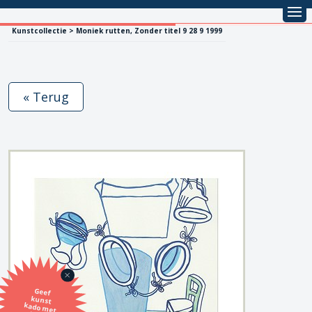
Kunstcollectie > Moniek rutten, Zonder titel 9 28 9 1999
« Terug
Geef
kunst
kado met
de SBK