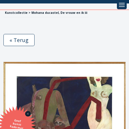
Kunstcollectie > Mohana ducastel, De vrouw en ik iii
« Terug
Geef
kunst
kado met
de SBK